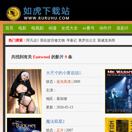
首页
电影
电视剧
动漫
女优大全
av番号
动作片
喜剧片
热门搜索：
阿凡达3
我在故宫修文物
寻秦记
奥罗拉公主
新威龙杀阵
共找到有关
Eastwood
的影片
9
条
大尺寸的小黄说说1..
状态：
蓝光高清
| 2009
主演：
Tracy Ryan Robert Eastwood Renee Rea
地区：新加坡
更新：2026-05-13
魔法双星2
状态：
正片
| 2007