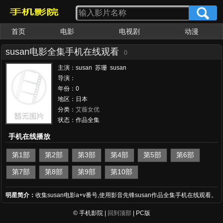
首页
电影
电视剧
动漫
女优大全
av番号
susan电影全集手机在线观看
0
主演：susan 苏珊 susan
导演：
年份：0
地区：日本
分类：
艾薇女优
状态：作品全集
手机在线播放
第1部
第2部
第3部
第4部
第5部
第6部
第7部
第8部
第9部
第10部
明星简介：
收集susan电影a+v番号,使用影音先锋susan作品全集手机在线观看。
© 手机影院 |
回到顶部
| PC版