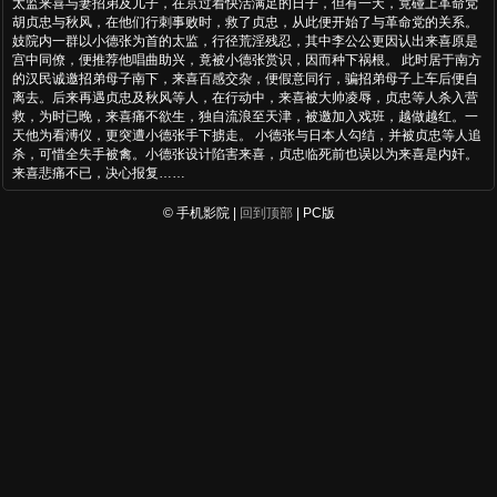
太监来喜与妻招弟及儿子，在京过着快活满足的日子，但有一天，竟碰上革命党
胡贞忠与秋风，在他们行刺事败时，救了贞忠，从此便开始了与革命党的关系。
妓院内一群以小德张为首的太监，行径荒淫残忍，其中李公公更因认出来喜原是
宫中同僚，便推荐他唱曲助兴，竟被小德张赏识，因而种下祸根。 此时居于南方
的汉民诚邀招弟母子南下，来喜百感交杂，便假意同行，骗招弟母子上车后便自
离去。后来再遇贞忠及秋风等人，在行动中，来喜被大帅凌辱，贞忠等人杀入营
救，为时已晚，来喜痛不欲生，独自流浪至天津，被邀加入戏班，越做越红。一
天他为看溥仪，更突遭小德张手下掳走。 小德张与日本人勾结，并被贞忠等人追
杀，可惜全失手被禽。小德张设计陷害来喜，贞忠临死前也误以为来喜是内奸。
来喜悲痛不已，决心报复……
© 手机影院 |
回到顶部
| PC版