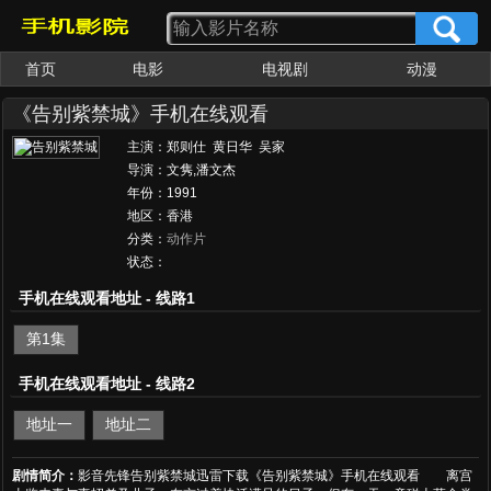
首页
电影
电视剧
动漫
女优大全
av番号
《告别紫禁城》手机在线观看
主演：郑则仕 黄日华 吴家
丽 温碧霞 Carrie Ng
导演：文隽,潘文杰
年份：1991
地区：香港
分类：
动作片
状态：
手机在线观看地址 - 线路1
第1集
手机在线观看地址 - 线路2
地址一
地址二
剧情简介：
影音先锋告别紫禁城迅雷下载《告别紫禁城》手机在线观看 离宫