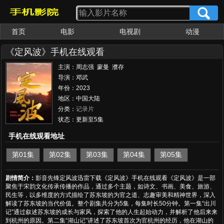
首页
电影
电视剧
动漫
女优大全
av番号
《定风波》手机在线观看
主演：周志强 蒙曼 濮存
昕 麦家 康辉 聂远 张天
导演：邓武
阳 廖慧佳 杨祺如 李佳乐
年份：2023
地区：中国大陆
分类：
记录片
状态：更新至5集
手机在线观看地址
第01集
第02集
第03集
第04集
第05集
剧情简介：
影音先锋定风波迅雷下载《定风波》手机在线观看《定风波》是一部
聚焦于宋韵文化传承传播的作品，通过多个主题，如诗文、书画、美食、旅游、
民生等，以多维度的方式描绘了苏东坡的为官之道、志趣审美和精神世界，深入
解读了苏东坡的当代价值。整个剧集共分为5集，每集时长50分钟。第一集“出川
记”通过叙述苏东坡的成长与家风，探索了他的人生起始动力，并解析了他后来来
到杭州的原因。第二集“湖山记”讲述了苏东坡首次为官杭州的经历，他在湖山的