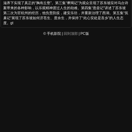
滋养下实现了真正的“胸有丘壑”。第三集“摩羯记”为观众呈现了苏东坡应对乌台诗
案带来的各种影响，以乐观精神渡过人生的劫难。第四集“悬壶记”讲述了苏东坡
第二次为官杭州的经历，他负责防疫，建安乐坊，并重新治理了西湖。第五集“筑
巢记”展现了苏东坡如何济苍生、度余生，并保持了“此心安处是吾乡”的人生态
度。gt
© 手机影院 |
回到顶部
| PC版